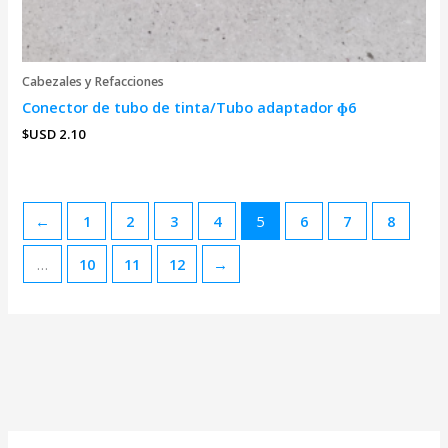
Cabezales y Refacciones
Conector de tubo de tinta/Tubo adaptador ɸ6
$USD
2.10
←
1
2
3
4
5
6
7
8
…
10
11
12
→