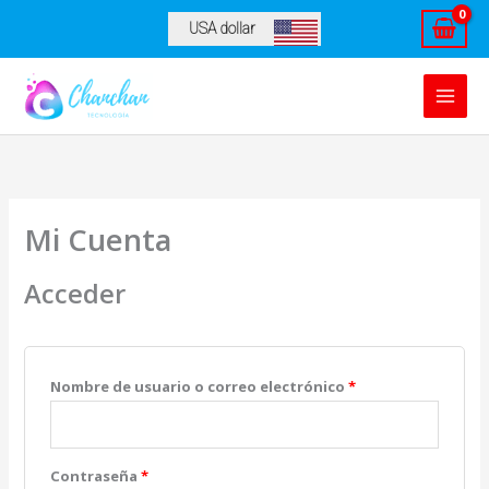
Ir
USA dollar
al
contenido
Mi Cuenta
Acceder
Obligatorio
Nombre de usuario o correo electrónico
*
Obligatorio
Contraseña
*