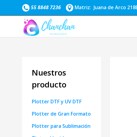
Ir
55 8848 7236
Matriz: Juana de Arco 218B
al
contenido
Nuestros
producto
Plotter DTF y UV DTF
Plotter de Gran Formato
Plotter para Sublimación