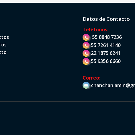
Datos de Contacto
Teléfonos:
ctos
55 8848 7236
ros
55 7261 4140
cto
22 1875 6241
55 9356 6660
Correo:
chanchan.amin@gm