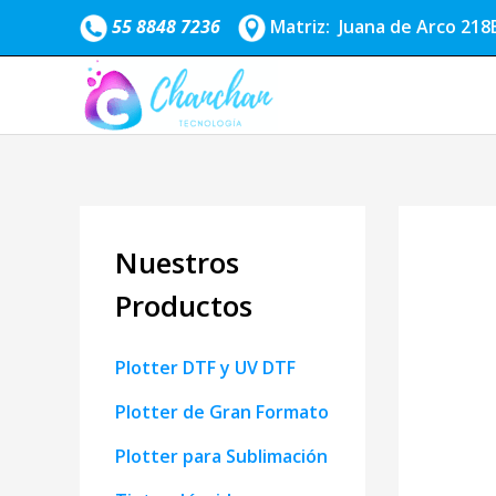
Ir
55 8848 7236
Matriz: Juana de Arco 218B
al
contenido
Nuestros
Productos
Plotter DTF y UV DTF
Plotter de Gran Formato
Plotter para Sublimación