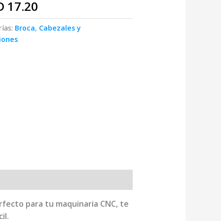
D
17.20
rías:
Broca
,
Cabezales y
iones
rfecto para tu maquinaria CNC, te
il.