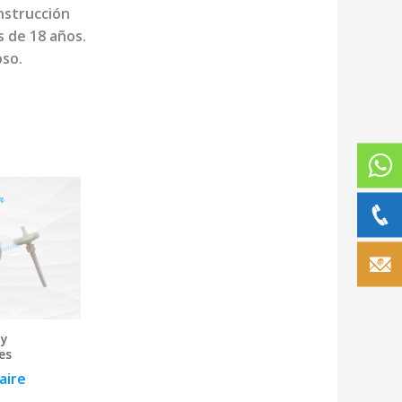
nstrucción
 de 18 años.
oso.
 y
es
 aire