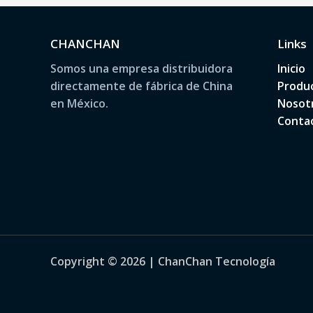
a
r
CHANCHAN
Links
p
Somos una empresa distribuidora
Inicio
directamente de fábrica de China
Produ
o
en México.
Nosot
r
Conta
:
Copyright © 2026 | ChanChan Tecnología