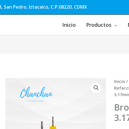
, San Pedro, Iztacalco, C.P.08220, CDMX
Inicio
Productos
Inicio
/
Refacc
3.17m
Bro
3.