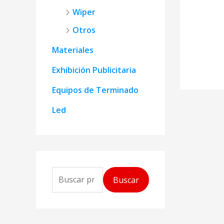
Wiper
Otros
Materiales
Exhibición Publicitaria
Equipos de Terminado
Led
B
Buscar
u
s
c