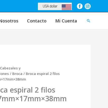
USA dollar
Nosotros
Contacto
Mi Cuenta
Buscar
Cabezales y
iones
/
Broca
/ Broca espiral 2 filos
m×17mm×38mm
ca espiral 2 filos
17mm×17mm×38mm