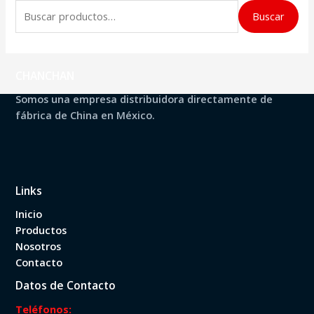
B
Buscar
u
s
c
CHANCHAN
a
Somos una empresa distribuidora directamente de
r
fábrica de China en México.
p
o
r
Links
:
Inicio
Productos
Nosotros
Contacto
Datos de Contacto
Teléfonos: