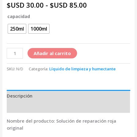
Rango
$USD
30.00
-
$USD
85.00
de
capacidad
precios:
250ml
1000ml
desde
$USD 30.00
Líquido
Añadir al carrito
hasta
De
Reparación
$USD 85.00
SKU:
N/D
Categoría:
Líquido de limpieza y humectante
De
Boquillas
Epson
Original
Descripción
cantidad
Información adicional
Nombre del producto: Solución de reparación roja
original