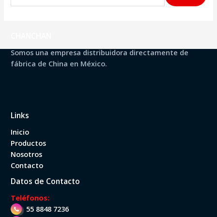
u
s
c
CHANCHAN
a
Somos una empresa distribuidora directamente de
r
fábrica de China en México.
p
o
r
Links
:
Inicio
Productos
Nosotros
Contacto
Datos de Contacto
Teléfonos:
55 8848 7236