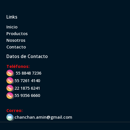
o
r
Links
:
Inicio
Productos
Nosotros
Contacto
Datos de Contacto
Teléfonos:
55 8848 7236
55 7261 4140
22 1875 6241
55 9356 6660
Correo:
chanchan.amin@gmail.com