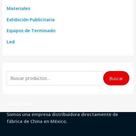
Materiales
Exhibición Publicitaria
Equipos de Terminado
Led
B
Buscar
u
s
c
CHANCHAN
a
Somos una empresa distribuidora directamente de
r
fábrica de China en México.
p