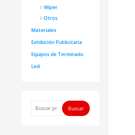
Wiper
Otros
Materiales
Exhibición Publicitaria
Equipos de Terminado
Led
B
Buscar
u
s
c