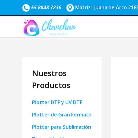
Ir
55 8848 7236
Matriz: Juana de Arco 218B
al
contenido
Nuestros
Productos
Plotter DTF y UV DTF
Plotter de Gran Formato
Plotter para Sublimación