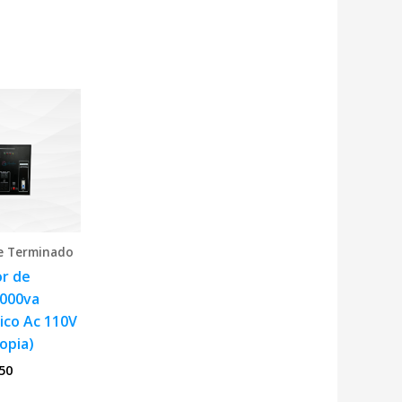
e Terminado
r de
5000va
co Ac 110V
opia)
50