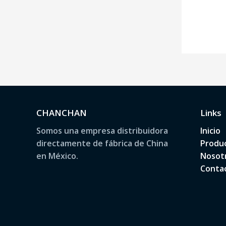
a
r
p
o
r
:
CHANCHAN
Links
Somos una empresa distribuidora
Inicio
directamente de fábrica de China
Produ
en México.
Nosot
Conta