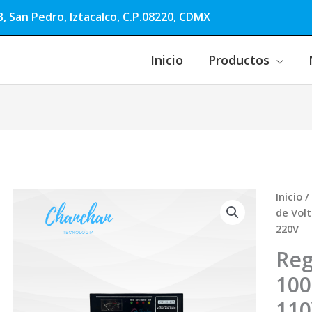
, San Pedro, Iztacalco, C.P.08220, CDMX
Inicio
Productos
Inicio
/
de Vol
220V
Reg
100
110