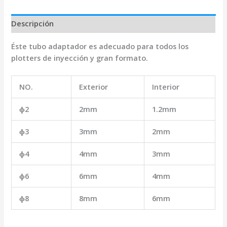
Descripción
Éste tubo adaptador es adecuado para todos los
plotters de inyección y gran formato.
NO.
Exterior
Interior
ɸ2
2mm
1.2mm
ɸ3
3mm
2mm
ɸ4
4mm
3mm
ɸ6
6mm
4mm
ɸ8
8mm
6mm