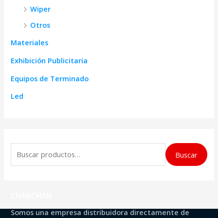
Wiper
Otros
Materiales
Exhibición Publicitaria
Equipos de Terminado
Led
B
Buscar
u
s
c
CHANCHAN
a
Somos una empresa distribuidora directamente de