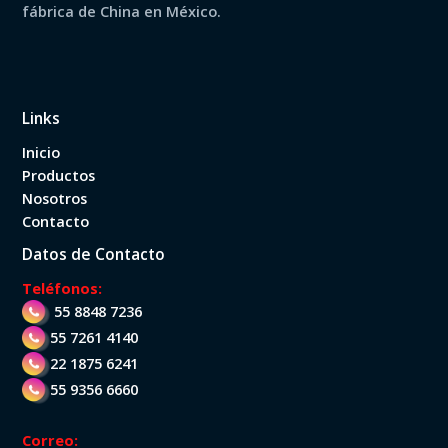
r
fábrica de China en México.
p
o
r
Links
:
Inicio
Productos
Nosotros
Contacto
Datos de Contacto
Teléfonos:
55 8848 7236
55 7261 4140
22 1875 6241
55 9356 6660
Correo: